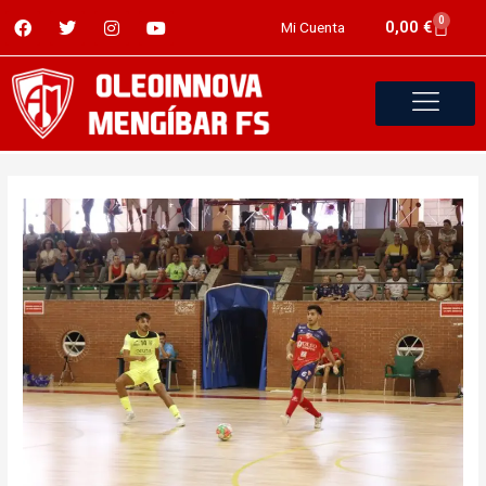
0
0,00
€
Mi Cuenta