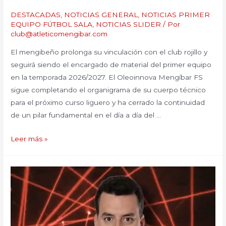
DESTACADAS
,
NOTICIAS GENERAL
,
NOTICIAS PRIMER
EQUIPO FÚTBOL SALA
,
NOTICIAS SLIDER
/ Por
club@atleticomengibar.com
El mengibeño prolonga su vinculación con el club rojillo y
seguirá siendo el encargado de material del primer equipo
en la temporada 2026/2027. El Oleoinnova Mengíbar FS
sigue completando el organigrama de su cuerpo técnico
para el próximo curso liguero y ha cerrado la continuidad
de un pilar fundamental en el día a día del …
Leer más »