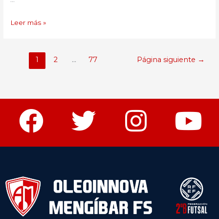
Leer más »
1
2
…
77
Página siguiente
→