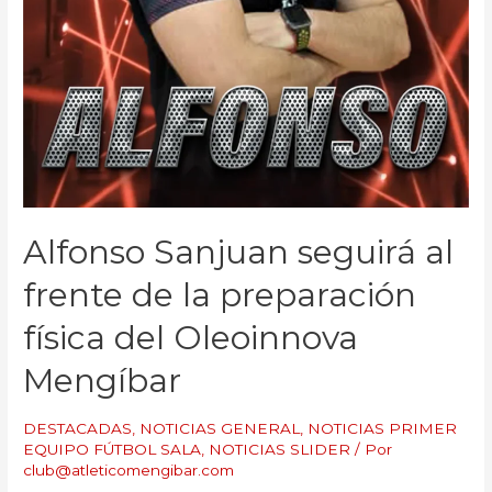
Alfonso Sanjuan seguirá al
frente de la preparación
física del Oleoinnova
Mengíbar
DESTACADAS
,
NOTICIAS GENERAL
,
NOTICIAS PRIMER
EQUIPO FÚTBOL SALA
,
NOTICIAS SLIDER
/ Por
club@atleticomengibar.com