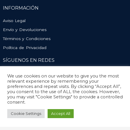
INFORMACIÓN
Aviso Legal
Envío y Devoluciones
Términos y Condiciones
Política de Privacidad
SÍGUENOS EN REDES
We use cookies on our website to give you the most
relevant experience by remembering your
preferences and repeat visits. By clicking “Accept All”,
you consent to the use of ALL the cookies. However,
you may visit "Cookie Settings" to provide a controlled
consent.
© Atlético Mengíbar. Todos los derechos reservados
Cookie Settings
Accept All
Diseño y desarrollo
Mengisoft
Social Media Auto Publish
Powered By :
XYZScripts.com