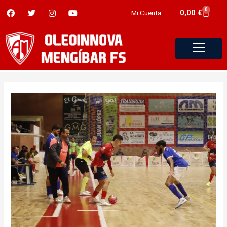
0
0,00
€
Mi Cuenta