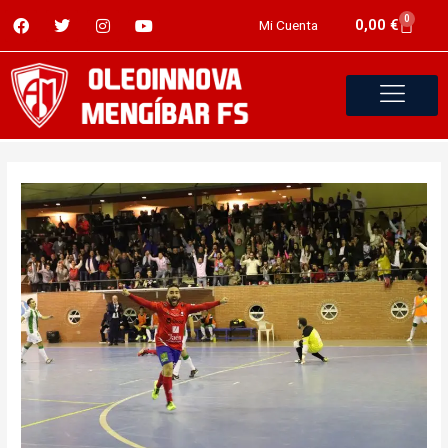
0
0,00
€
Mi Cuenta