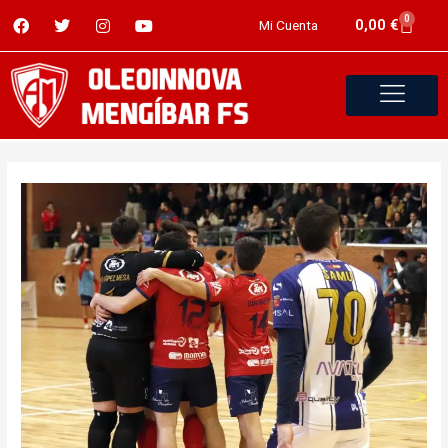
0
0,00
€
Mi Cuenta