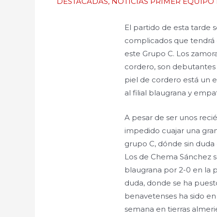
DESTACADAS
,
NOTICIAS PRIMER EQUIPO
El partido de esta tarde 
complicados que tendrá
este Grupo C. Los zamor
cordero, son debutantes 
piel de cordero está un
al filial blaugrana y empat
A pesar de ser unos recié
impedido cuajar una gran
grupo C, dónde sin duda 
Los de Chema Sánchez se 
blaugrana por 2-0 en la p
duda, donde se ha puesto 
benavetenses ha sido en
semana en tierras almeri