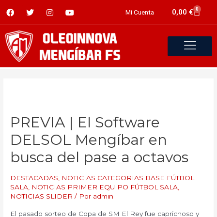
0
0,00
€
Mi Cuenta
PREVIA | El Software
DELSOL Mengíbar en
busca del pase a octavos
DESTACADAS
,
NOTICIAS CATEGORIAS BASE FÚTBOL
SALA
,
NOTICIAS PRIMER EQUIPO FÚTBOL SALA
,
NOTICIAS SLIDER
/ Por
admin
El pasado sorteo de Copa de SM El Rey fue caprichoso y