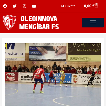
0
0,00
€
Mi Cuenta