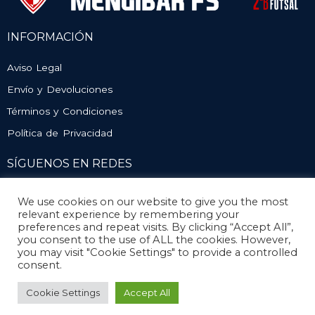
INFORMACIÓN
Aviso Legal
Envío y Devoluciones
Términos y Condiciones
Política de Privacidad
SÍGUENOS EN REDES
We use cookies on our website to give you the most
relevant experience by remembering your
preferences and repeat visits. By clicking “Accept All”,
you consent to the use of ALL the cookies. However,
you may visit "Cookie Settings" to provide a controlled
consent.
© Atlético Mengíbar. Todos los derechos reservados
Cookie Settings
Accept All
Diseño y desarrollo
Mengisoft