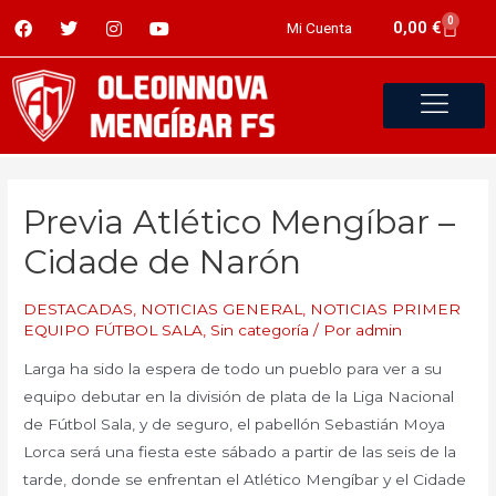
0
0,00
€
Mi Cuenta
Previa Atlético Mengíbar –
Cidade de Narón
DESTACADAS
,
NOTICIAS GENERAL
,
NOTICIAS PRIMER
EQUIPO FÚTBOL SALA
,
Sin categoría
/ Por
admin
Larga ha sido la espera de todo un pueblo para ver a su
equipo debutar en la división de plata de la Liga Nacional
de Fútbol Sala, y de seguro, el pabellón Sebastián Moya
Lorca será una fiesta este sábado a partir de las seis de la
tarde, donde se enfrentan el Atlético Mengíbar y el Cidade