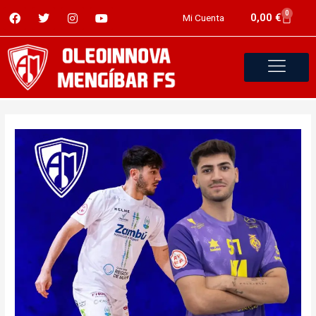
0
0,00
€
Mi Cuenta