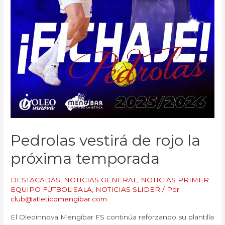
Pedrolas vestirá de rojo la
próxima temporada
DESTACADAS
,
NOTICIAS GENERAL
,
NOTICIAS PRIMER
EQUIPO FÚTBOL SALA
,
NOTICIAS SLIDER
/ Por
club@atleticomengibar.com
El Oleoinnova Mengíbar FS continúa reforzando su plantilla