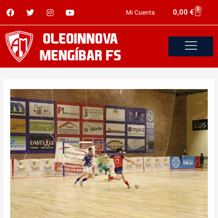
0
0,00
€
Mi Cuenta