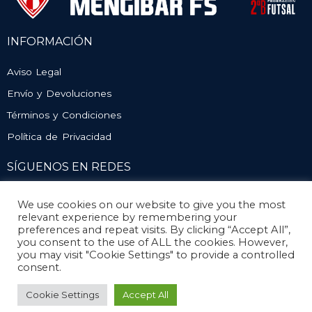
INFORMACIÓN
Aviso Legal
Envío y Devoluciones
Términos y Condiciones
Política de Privacidad
SÍGUENOS EN REDES
We use cookies on our website to give you the most
relevant experience by remembering your
preferences and repeat visits. By clicking “Accept All”,
you consent to the use of ALL the cookies. However,
you may visit "Cookie Settings" to provide a controlled
consent.
© Atlético Mengíbar. Todos los derechos reservados
Cookie Settings
Accept All
Diseño y desarrollo
Mengisoft