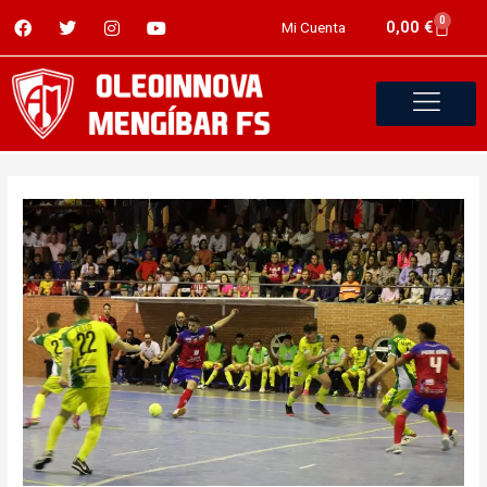
0
0,00
€
Mi Cuenta