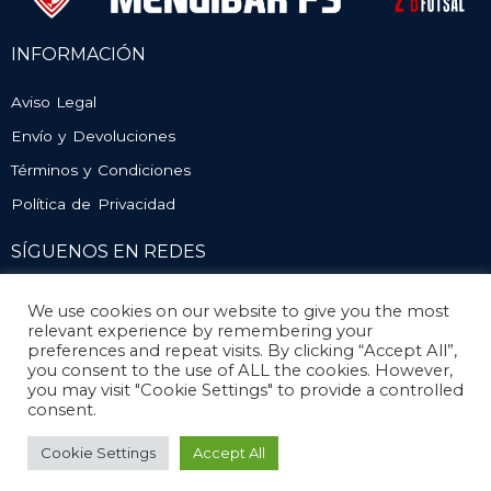
INFORMACIÓN
Aviso Legal
Envío y Devoluciones
Términos y Condiciones
Política de Privacidad
SÍGUENOS EN REDES
We use cookies on our website to give you the most
relevant experience by remembering your
preferences and repeat visits. By clicking “Accept All”,
you consent to the use of ALL the cookies. However,
you may visit "Cookie Settings" to provide a controlled
consent.
© Atlético Mengíbar. Todos los derechos reservados
Cookie Settings
Accept All
Diseño y desarrollo
Mengisoft