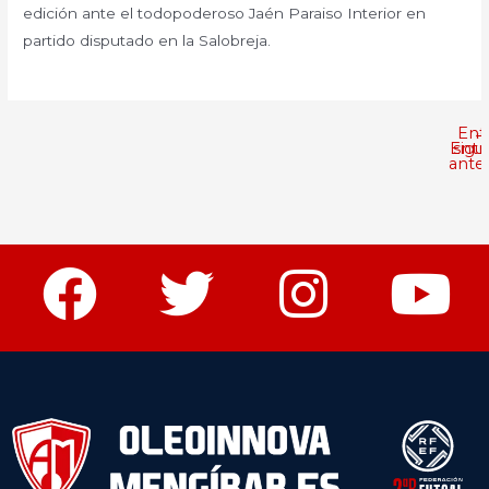
edición ante el todopoderoso Jaén Paraiso Interior en
partido disputado en la Salobreja.
Ent
←
Entr
sigu
anter