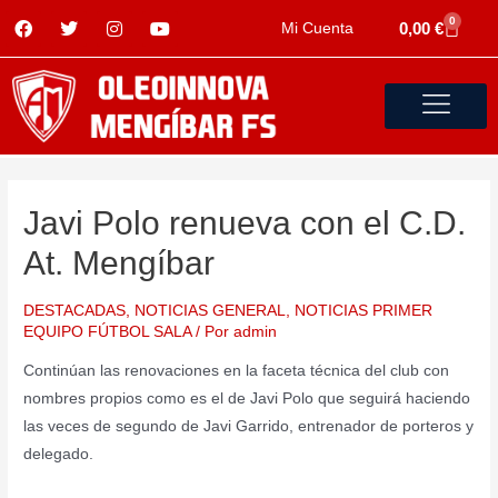
0
0,00
€
Mi Cuenta
Javi Polo renueva con el C.D.
At. Mengíbar
DESTACADAS
,
NOTICIAS GENERAL
,
NOTICIAS PRIMER
EQUIPO FÚTBOL SALA
/ Por
admin
Continúan las renovaciones en la faceta técnica del club con
nombres propios como es el de Javi Polo que seguirá haciendo
las veces de segundo de Javi Garrido, entrenador de porteros y
delegado.