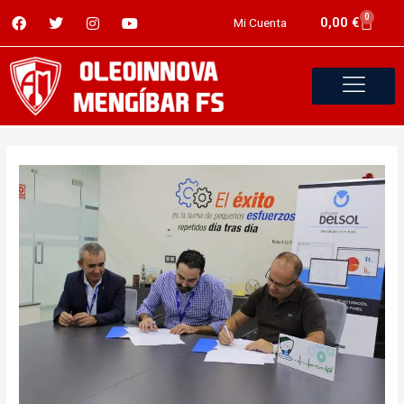
0
0,00
€
Mi Cuenta