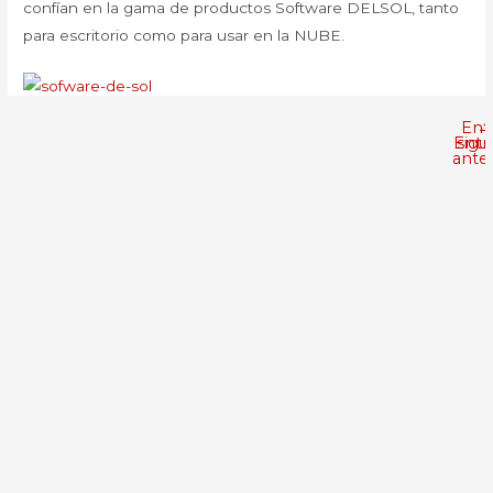
confían en la gama de productos Software DELSOL, tanto
para escritorio como para usar en la NUBE.
Ent
←
Entr
sigu
anter