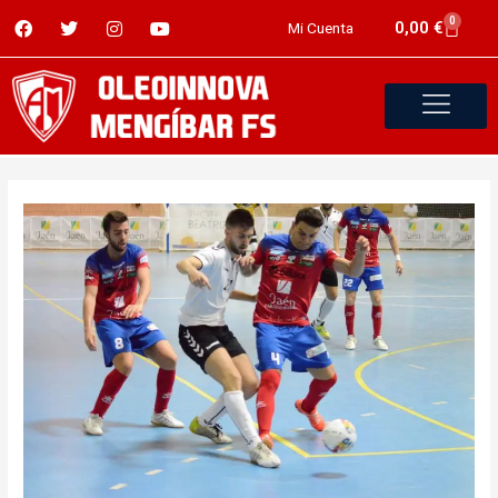
0
0,00
€
Mi Cuenta