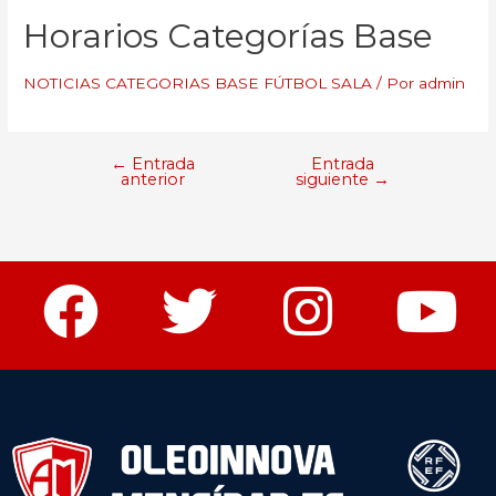
Horarios Categorías Base
NOTICIAS CATEGORIAS BASE FÚTBOL SALA
/ Por
admin
←
Entrada
Entrada
anterior
siguiente
→