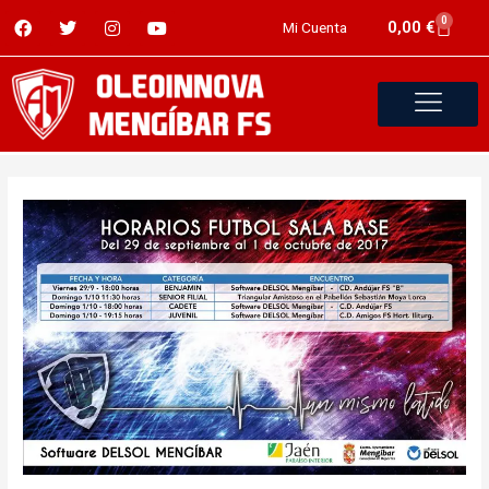
0
0,00
€
Mi Cuenta