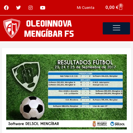
0
0,00
€
Mi Cuenta