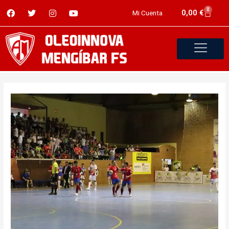
0
0,00
€
Mi Cuenta