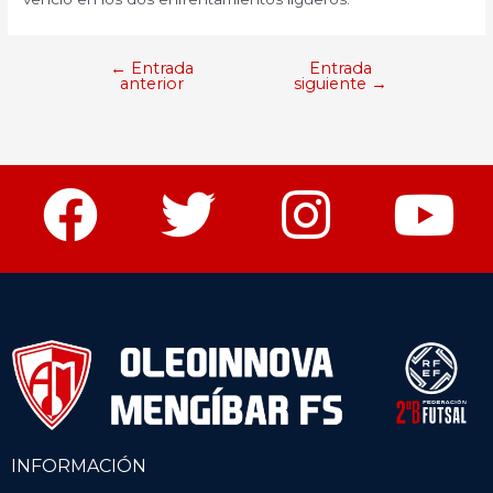
←
Entrada
Entrada
anterior
siguiente
→
INFORMACIÓN