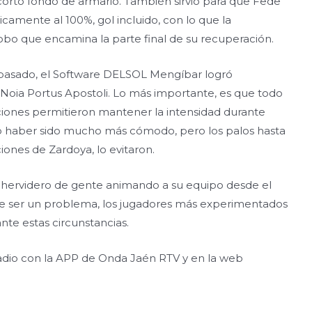
 corto fondo de armario. También sirvió para que Fede
ticamente al 100%, gol incluido, con lo que la
bo que encamina la parte final de su recuperación.
a pasado, el Software DELSOL Mengíbar logró
Noia Portus Apostoli. Lo más importante, es que todo
taciones permitieron mantener la intensidad durante
o haber sido mucho más cómodo, pero los palos hasta
iones de Zardoya, lo evitaron.
n hervidero de gente animando a su equipo desde el
s de ser un problema, los jugadores más experimentados
nte estas circunstancias.
 radio con la APP de Onda Jaén RTV y en la web