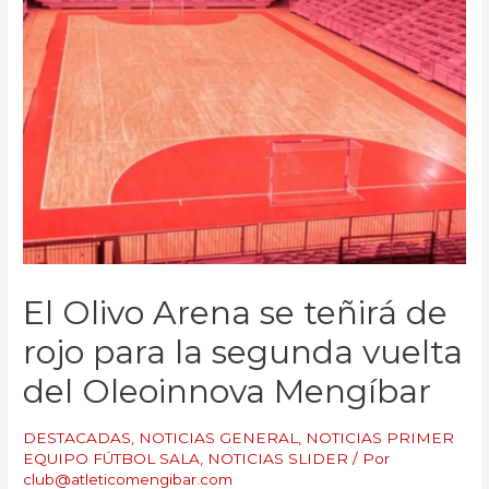
El Olivo Arena se teñirá de
rojo para la segunda vuelta
del Oleoinnova Mengíbar
DESTACADAS
,
NOTICIAS GENERAL
,
NOTICIAS PRIMER
EQUIPO FÚTBOL SALA
,
NOTICIAS SLIDER
/ Por
club@atleticomengibar.com