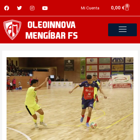
0
0,00
€
Mi Cuenta