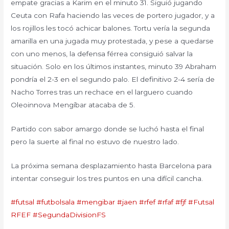
empate gracias a Karim en el minuto 31. Siguió jugando
Ceuta con Rafa haciendo las veces de portero jugador, y a
los rojillos les tocó achicar balones. Tortu vería la segunda
amarilla en una jugada muy protestada, y pese a quedarse
con uno menos, la defensa férrea consiguió salvar la
situación. Solo en los últimos instantes, minuto 39 Abraham
pondría el 2-3 en el segundo palo. El definitivo 2-4 sería de
Nacho Torres tras un rechace en el larguero cuando
Oleoinnova Mengíbar atacaba de 5.
Partido con sabor amargo donde se luchó hasta el final
pero la suerte al final no estuvo de nuestro lado.
La próxima semana desplazamiento hasta Barcelona para
intentar conseguir los tres puntos en una difícil cancha.
#futsal
#futbolsala
#mengibar
#jaen
#rfef
#rfaf
#fjf
#Futsal
RFEF
#SegundaDivisionFS