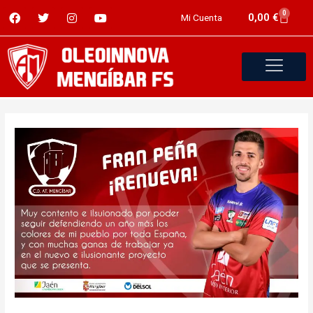
0
0,00
€
Mi Cuenta