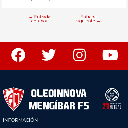
←
Entrada
Entrada
anterior
siguiente
→
INFORMACIÓN