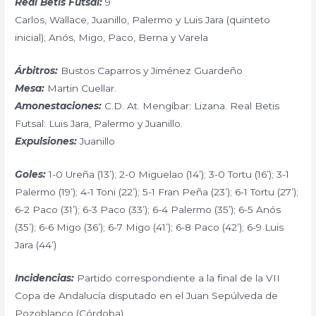
Real Betis Futsal:
9
Carlos, Wallace, Juanillo, Palermo y Luis Jara (quinteto
inicial); Anós, Migo, Paco, Berna y Varela
Árbitros:
Bustos Caparros y Jiménez Guardeño
Mesa:
Martin Cuellar.
Amonestaciones:
C.D. At. Mengíbar: Lizana. Real Betis
Futsal: Luis Jara, Palermo y Juanillo.
Expulsiones:
Juanillo
Goles:
1-0 Ureña (13’); 2-0 Miguelao (14’); 3-0 Tortu (16’); 3-1
Palermo (19’); 4-1 Toni (22’); 5-1 Fran Peña (23’); 6-1 Tortu (27’);
6-2 Paco (31’); 6-3 Paco (33’); 6-4 Palermo (35’); 6-5 Anós
(35’); 6-6 Migo (36’); 6-7 Migo (41’); 6-8 Paco (42’); 6-9 Luis
Jara (44’)
Incidencias:
Partido correspondiente a la final de la VII
Copa de Andalucía disputado en el Juan Sepúlveda de
Pozoblanco (Córdoba).