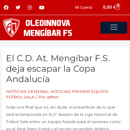
0
0,00
€
Mi Cuenta
El C.D. At. Mengíbar F.S.
deja escapar la Copa
Andalucía
NOTICIAS GENERAL
,
NOTICIAS PRIMER EQUIPO
FÚTBOL SALA
/ Por
admin
Toda una final que es, sin duda, el preambulo de lo que
será la temporada en la 2ª división de la Liga Nacional de
Fútbol Sala entre un equipo forjado para el ascenso como
es el Real Betis Futsal y el recién ascendido Atlético