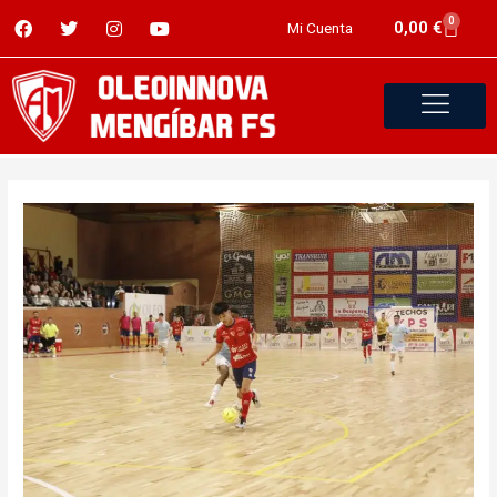
0
0,00
€
Mi Cuenta