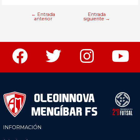
←
Entrada
Entrada
anterior
siguiente
→
INFORMACIÓN