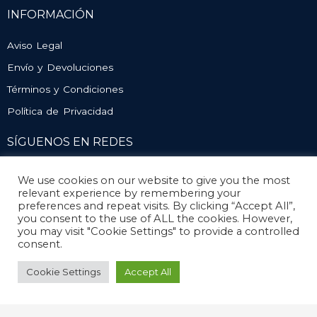
INFORMACIÓN
Aviso Legal
Envío y Devoluciones
Términos y Condiciones
Política de Privacidad
SÍGUENOS EN REDES
We use cookies on our website to give you the most
relevant experience by remembering your
preferences and repeat visits. By clicking “Accept All”,
you consent to the use of ALL the cookies. However,
you may visit "Cookie Settings" to provide a controlled
consent.
© Atlético Mengíbar. Todos los derechos reservados
Cookie Settings
Accept All
Diseño y desarrollo
Mengisoft
Social Media Auto Publish
Powered By :
XYZScripts.com