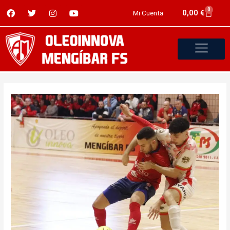
0
0,00
€
Mi Cuenta