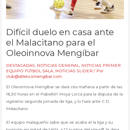
Difícil duelo en casa ante
el Malacitano para el
Oleoinnova Mengíbar
DESTACADAS
,
NOTICIAS GENERAL
,
NOTICIAS PRIMER
EQUIPO FÚTBOL SALA
,
NOTICIAS SLIDER
/ Por
club@atleticomengibar.com
El Oleoinnova Mengíbar se dará cita mañana a partir de las
18,30 horas en el Pabellón Moya Lorca para la disputa de la
vigésimo segunda jornada de liga, y lo hará ante C.D.
Malacitano.
El equipo malagueño sabe que se acaba el la liga y su
posición en mitad de tabla, a 12 puntos del playoff, le deja