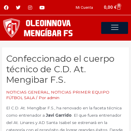
0
0,00
€
Mi Cuenta
Confeccionado el cuerpo
técnico de C.D. At.
Mengibar F.S.
NOTICIAS GENERAL
,
NOTICIAS PRIMER EQUIPO
FÚTBOL SALA
/ Por
admin
El C.D. At. Mengíbar F.S., ha renovado en la faceta técnica
como entrenador a
Javi Garrido
. El que fuera entrenador
del At. Linares y AD Santa Isabel se estrenará en la
categoría con el propósito de lograr grandes éxitos. Desde