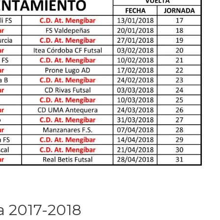
a 2017-2018