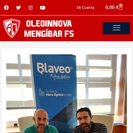
0
0,00
€
Mi Cuenta