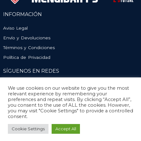
INFORMACIÓN
Aviso Legal
Envío y Devoluciones
Términos y Condiciones
Política de Privacidad
SÍGUENOS EN REDES
We use cookies on our website to give you the most
relevant experience by remembering your
preferences and repeat visits. By clicking “Accept All”,
you consent to the use of ALL the cookies. However,
you may visit "Cookie Settings" to provide a controlled
consent.
© Atlético Mengíbar. Todos los derechos reservados
Cookie Settings
Accept All
Diseño y desarrollo
Mengisoft