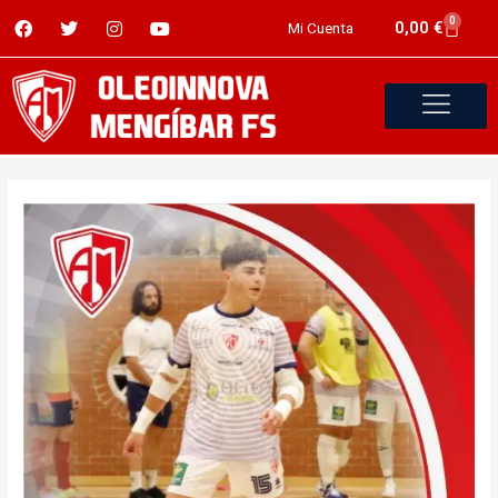
0
0,00
€
Mi Cuenta