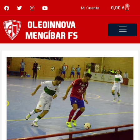
0
0,00
€
Mi Cuenta