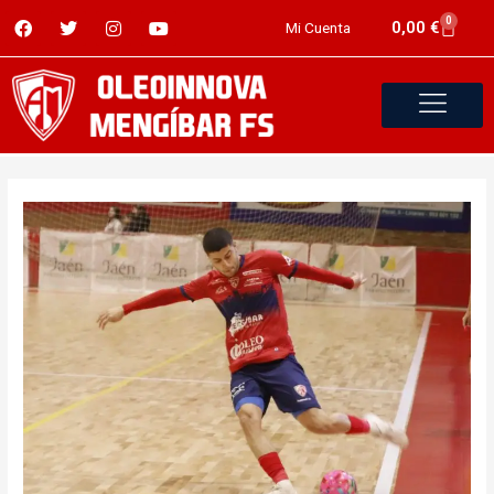
0
0,00
€
Mi Cuenta