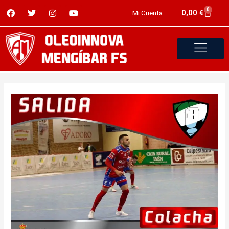
0
0,00
€
Mi Cuenta