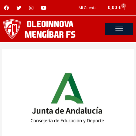
0
0,00
€
Mi Cuenta