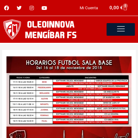
0
0,00
€
Mi Cuenta