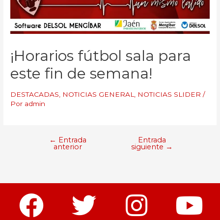
¡Horarios fútbol sala para
este fin de semana!
DESTACADAS
,
NOTICIAS GENERAL
,
NOTICIAS SLIDER
/
Por
admin
←
Entrada
Entrada
anterior
siguiente
→