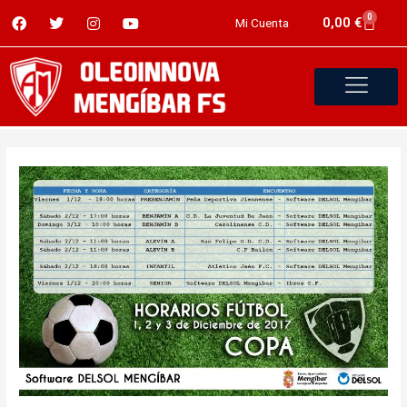
0
0,00
€
Mi Cuenta