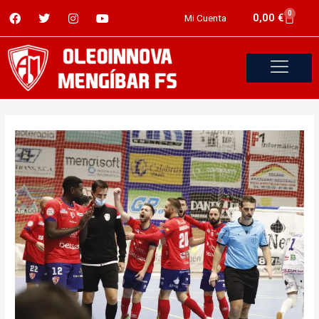
0
0,00
€
Mi Cuenta