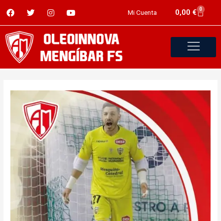
0
0,00
€
Mi Cuenta