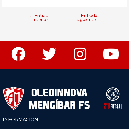
←
Entrada
Entrada
anterior
siguiente
→
INFORMACIÓN