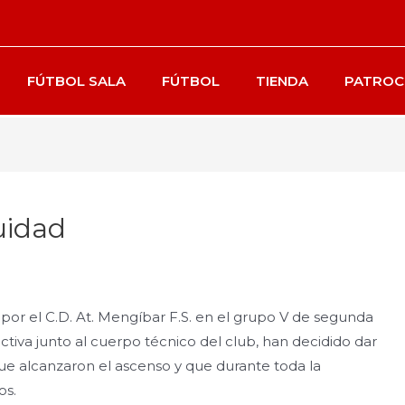
FÚTBOL SALA
FÚTBOL
TIENDA
PATROC
uidad
por el C.D. At. Mengíbar F.S. en el grupo V de segunda
ectiva junto al cuerpo técnico del club, han decidido dar
que alcanzaron el ascenso y que durante toda la
os.